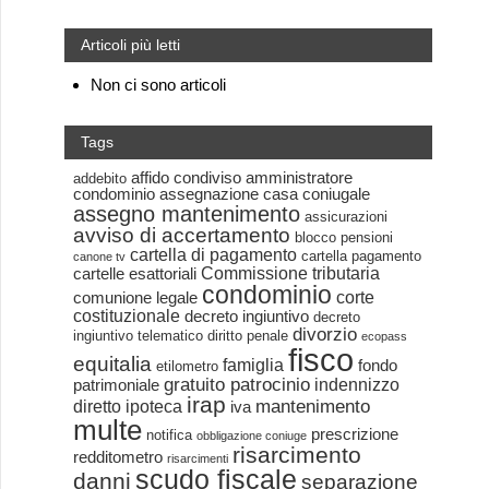
Articoli più letti
Non ci sono articoli
Tags
affido condiviso
amministratore
addebito
condominio
assegnazione casa coniugale
assegno mantenimento
assicurazioni
avviso di accertamento
blocco pensioni
cartella di pagamento
cartella pagamento
canone tv
Commissione tributaria
cartelle esattoriali
condominio
corte
comunione legale
costituzionale
decreto ingiuntivo
decreto
divorzio
ingiuntivo telematico
diritto penale
ecopass
fisco
equitalia
famiglia
fondo
etilometro
gratuito patrocinio
indennizzo
patrimoniale
irap
mantenimento
diretto
ipoteca
iva
multe
prescrizione
notifica
obbligazione coniuge
risarcimento
redditometro
risarcimenti
scudo fiscale
danni
separazione