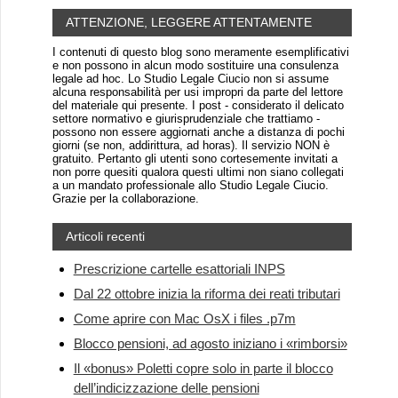
ATTENZIONE, LEGGERE ATTENTAMENTE
I contenuti di questo blog sono meramente esemplificativi
e non possono in alcun modo sostituire una consulenza
legale ad hoc. Lo Studio Legale Ciucio non si assume
alcuna responsabilità per usi impropri da parte del lettore
del materiale qui presente. I post - considerato il delicato
settore normativo e giurisprudenziale che trattiamo -
possono non essere aggiornati anche a distanza di pochi
giorni (se non, addirittura, ad horas). Il servizio NON è
gratuito. Pertanto gli utenti sono cortesemente invitati a
non porre quesiti qualora questi ultimi non siano collegati
a un mandato professionale allo Studio Legale Ciucio.
Grazie per la collaborazione.
Articoli recenti
Prescrizione cartelle esattoriali INPS
Dal 22 ottobre inizia la riforma dei reati tributari
Come aprire con Mac OsX i files .p7m
Blocco pensioni, ad agosto iniziano i «rimborsi»
Il «bonus» Poletti copre solo in parte il blocco
dell’indicizzazione delle pensioni