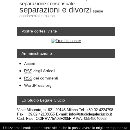
separazione consensuale
separazioni e divorzi
spese
condominiali
stalking
Vostre cortesi visite
Amministrazione
Accedi
RSS
degli Articoli
RSS
dei commenti
WordPress.org
Lo Studio Legale Ciucio
Viale Misurata, n. 62 - 20146 Milano Tel: +39.02.4224798
Fax: +39.02.42108355 E-mail: info@studiolegaleciucio.it
Cod. Fisc.:CCIPRV75A08F205F P.IVA: 05548040962
Utilizziamo i cookie per essere sicuri che tu possa avere la migliore esperienza