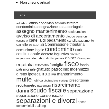
Non ci sono articoli
Tags
affido condiviso
amministratore
addebito
condominio
assegnazione casa coniugale
assegno mantenimento
assicurazioni
avviso di accertamento
blocco pensioni
cartella di pagamento
cartella pagamento
canone tv
Commissione tributaria
cartelle esattoriali
condominio
corte
comunione legale
costituzionale
decreto ingiuntivo
decreto
divorzio
ingiuntivo telematico
diritto penale
ecopass
fisco
equitalia
famiglia
fondo
etilometro
gratuito patrocinio
indennizzo
patrimoniale
irap
mantenimento
diretto
ipoteca
iva
multe
prescrizione
notifica
obbligazione coniuge
risarcimento
redditometro
risarcimenti
scudo fiscale
danni
separazione
separazione consensuale
separazioni e divorzi
spese
condominiali
stalking