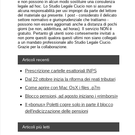
e non possono in alcun modo sostituire una consulenza
legale ad hoc. Lo Studio Legale Ciucio non si assume
alcuna responsabilità per usi impropri da parte del lettore
del materiale qui presente. I post - considerato il delicato
settore normativo e giurisprudenziale che trattiamo -
possono non essere aggiornati anche a distanza di pochi
giorni (se non, addirittura, ad horas). Il servizio NON è
gratuito. Pertanto gli utenti sono cortesemente invitati a
non porre quesiti qualora questi ultimi non siano collegati
a un mandato professionale allo Studio Legale Ciucio.
Grazie per la collaborazione.
Articoli recenti
Prescrizione cartelle esattoriali INPS
Dal 22 ottobre inizia la riforma dei reati tributari
Come aprire con Mac OsX i files .p7m
Blocco pensioni, ad agosto iniziano i «rimborsi»
Il «bonus» Poletti copre solo in parte il blocco
dell’indicizzazione delle pensioni
Articoli più letti