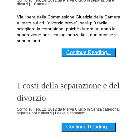
Scritto su
Feb, 24, 2012
da
Pierva Ciucio
in
separazioni e
divorzi
| 1 Comment.
Via libera della Commissione Giustizia della Camera
al testo sul cd. “divorzio breve”: sarà più facile
sciogliere la comunione, poiché durerà un anno la
separazione per i coniugi senza figli, due anni se vi
sono minori.
Continue Reading...
I costi della separazione e del
divorzio
Scritto su
Feb, 12, 2012
da
Pierva Ciucio
in
Senza categoria
,
separazioni e divorzi
| Leave a comment
Continue Reading...