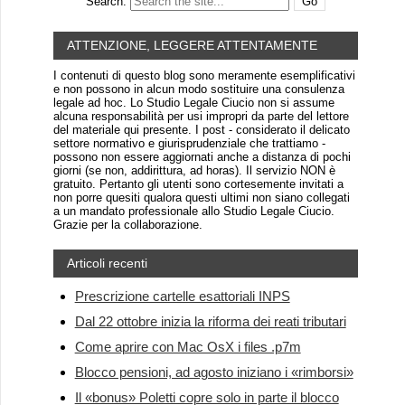
Search:
ATTENZIONE, LEGGERE ATTENTAMENTE
I contenuti di questo blog sono meramente esemplificativi
e non possono in alcun modo sostituire una consulenza
legale ad hoc. Lo Studio Legale Ciucio non si assume
alcuna responsabilità per usi impropri da parte del lettore
del materiale qui presente. I post - considerato il delicato
settore normativo e giurisprudenziale che trattiamo -
possono non essere aggiornati anche a distanza di pochi
giorni (se non, addirittura, ad horas). Il servizio NON è
gratuito. Pertanto gli utenti sono cortesemente invitati a
non porre quesiti qualora questi ultimi non siano collegati
a un mandato professionale allo Studio Legale Ciucio.
Grazie per la collaborazione.
Articoli recenti
Prescrizione cartelle esattoriali INPS
Dal 22 ottobre inizia la riforma dei reati tributari
Come aprire con Mac OsX i files .p7m
Blocco pensioni, ad agosto iniziano i «rimborsi»
Il «bonus» Poletti copre solo in parte il blocco