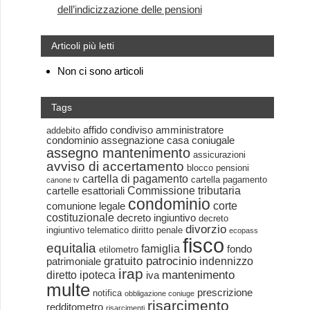
dell’indicizzazione delle pensioni
Articoli più letti
Non ci sono articoli
Tags
affido condiviso
amministratore
addebito
condominio
assegnazione casa coniugale
assegno mantenimento
assicurazioni
avviso di accertamento
blocco pensioni
cartella di pagamento
cartella pagamento
canone tv
Commissione tributaria
cartelle esattoriali
condominio
corte
comunione legale
costituzionale
decreto ingiuntivo
decreto
divorzio
ingiuntivo telematico
diritto penale
ecopass
fisco
equitalia
famiglia
fondo
etilometro
gratuito patrocinio
indennizzo
patrimoniale
irap
mantenimento
diretto
ipoteca
iva
multe
prescrizione
notifica
obbligazione coniuge
risarcimento
redditometro
risarcimenti