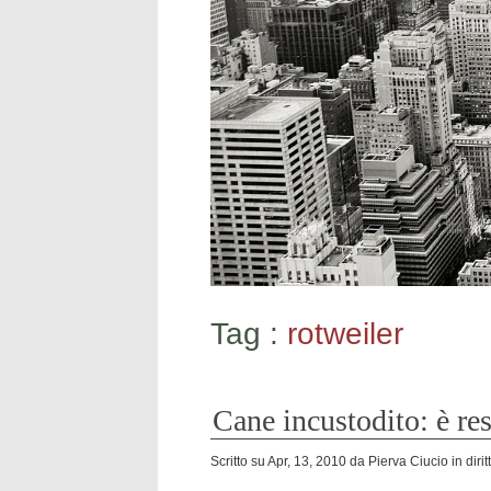
Tag :
rotweiler
Cane incustodito: è re
Scritto su
Apr, 13, 2010
da
Pierva Ciucio
in
diri