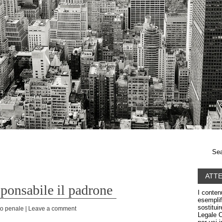
Sea
ATT
sponsabile il padrone
I conten
esemplif
sostitui
tto penale
| Leave a comment
Legale C