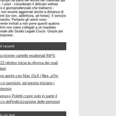
impropri da parte del lettore del materiale qui
. I post - considerato il delicato settore
o e giurisprudenziale che trattiamo -
non essere aggiornati anche a distanza di
rni (se non, addirittura, ad horas). Il servizio
atuito. Pertanto gli utenti sono
ente invitati a non porre quesiti qualora
ltimi non siano collegati a un mandato
onale allo Studio Legale Ciucio. Grazie per
borazione.
li recenti
scrizione cartelle esattoriali INPS
22 ottobre inizia la riforma dei reati
utari
e aprire con Mac OsX i files .p7m
cco pensioni, ad agosto iniziano i
mborsi»
bonus» Poletti copre solo in parte il
co dell’indicizzazione delle pensioni
li più letti