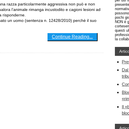
per usi 
presente
normativ
qualora l’animale rimanga incustodito e cagioni lesioni ad
possono 
 a risponderne.
pochi gio
nato un uomo (sentenza n. 12428/2010) perchè il suo
NON è gr
cortesem
questi u
professi
Continue Reading...
la colla
Artico
Pre
Dal 
trib
Com
Blo
«ri
Il «
bloc
Artico