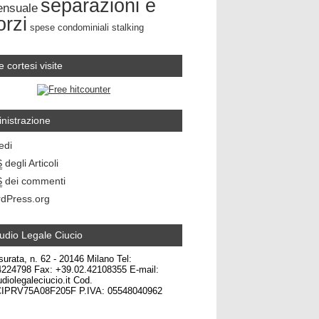
separazioni e
ensuale
orzi
spese condominiali
stalking
e cortesi visite
nistrazione
edi
S
degli Articoli
S
dei commenti
dPress.org
udio Legale Ciucio
surata, n. 62 - 20146 Milano Tel:
4224798 Fax: +39.02.42108355 E-mail:
diolegaleciucio.it Cod.
CIPRV75A08F205F P.IVA: 05548040962