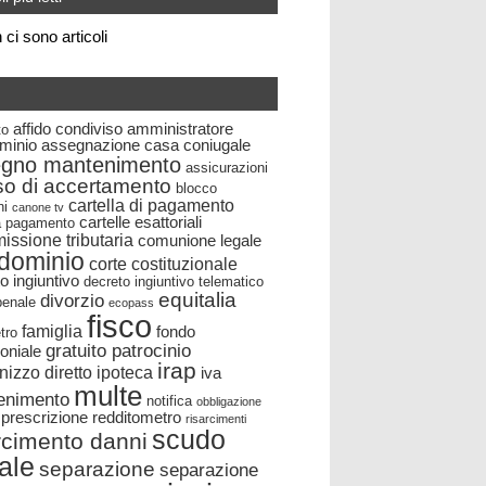
ci sono articoli
affido condiviso
amministratore
to
minio
assegnazione casa coniugale
egno mantenimento
assicurazioni
so di accertamento
blocco
cartella di pagamento
ni
canone tv
cartelle esattoriali
la pagamento
ssione tributaria
comunione legale
dominio
corte costituzionale
o ingiuntivo
decreto ingiuntivo telematico
equitalia
divorzio
 penale
ecopass
fisco
famiglia
fondo
tro
gratuito patrocinio
oniale
irap
nizzo diretto
ipoteca
iva
multe
enimento
notifica
obbligazione
prescrizione
redditometro
risarcimenti
scudo
rcimento danni
cale
separazione
separazione