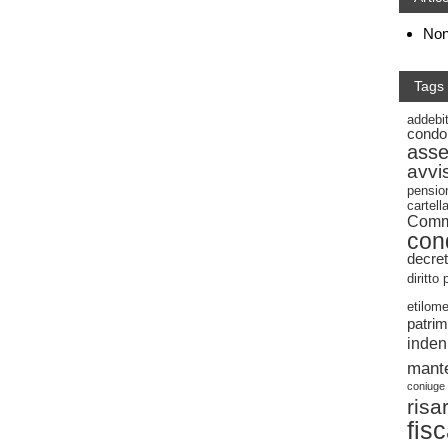
Non 
Tags
addebi
condo
ass
avvi
pensio
cartel
Commi
con
decret
diritto
etilome
patrim
inden
mant
coniuge
risa
fis