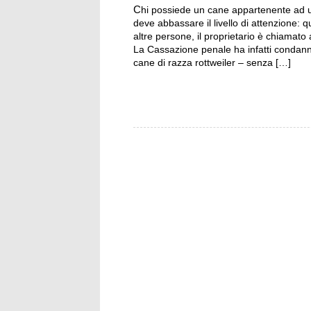
Chi possiede un cane appartenente ad una razza particolarmente aggressiva non può e non
deve abbassare il livello di attenzione: 
altre persone, il proprietario è chiamato
La Cassazione penale ha infatti condan
cane di razza rottweiler – senza […]