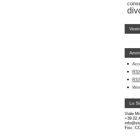
cons
div
Vostr
Ammi
Acc
RS
RS
Wor
Lo St
Viale Mi
+39.02.
info@stu
Fisc.:C