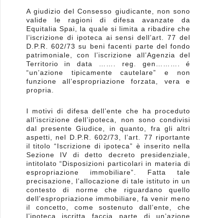
A giudizio del Consesso giudicante, non sono
valide le ragioni di difesa avanzate da
Equitalia Spai, la quale si limita a ribadire che
l’iscrizione di ipoteca ai sensi dell’art. 77 del
D.P.R. 602/73 su beni facenti parte del fondo
patrimoniale, con l’iscrizione all’Agenzia del
Territorio in data ……. reg. gen………. é
“un’azione tipicamente cautelare” e non
funzione all’espropriazione forzata, vera e
propria.
I motivi di difesa dell’ente che ha proceduto
all’iscrizione dell’ipoteca, non sono condivisi
dal presente Giudice, in quanto, fra gli altri
aspetti, nel D.P.R. 602/73, l’art. 77 riportante
il titolo “Iscrizione di ipoteca” è inserito nella
Sezione IV di detto decreto presidenziale,
intitolato “Disposizioni particolari in materia di
espropriazione immobiliare”. Fatta tale
precisazione, l’allocazione di tale istituto in un
contesto di norme che riguardano quello
dell’espropriazione immobiliare, fa venir meno
il concetto, come sostenuto dall’ente, che
l’ipoteca iscritta faccia parte di un’azione