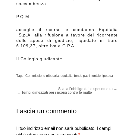
soccombenza.
P.Q.M.
accoglie il ricorso e condanna Equitalia
S.p.A. alla rifusione a favore del ricorrente
delle spese di giudizio, liquidate in Euro
6.109,37, oltre Iva e C.P.A.
Il Collegio giudicante
Tags:
Commissione tributaria
,
equitalia
,
fondo patrimoniale
,
ipoteca
Scatta l’obbligo dello spesometro
→
←
Tempi dimezzati per i ricorsi contro le multe
Lascia un commento
Il tuo indirizzo email non sarà pubblicato.
I campi
obbligatori sono contrassegnati
*