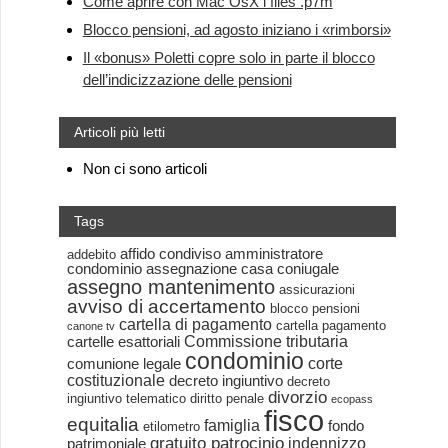
Come aprire con Mac OsX i files .p7m
Blocco pensioni, ad agosto iniziano i «rimborsi»
Il «bonus» Poletti copre solo in parte il blocco
dell’indicizzazione delle pensioni
Articoli più letti
Non ci sono articoli
Tags
affido condiviso
amministratore
addebito
condominio
assegnazione casa coniugale
assegno mantenimento
assicurazioni
avviso di accertamento
blocco pensioni
cartella di pagamento
cartella pagamento
canone tv
Commissione tributaria
cartelle esattoriali
condominio
corte
comunione legale
costituzionale
decreto ingiuntivo
decreto
divorzio
ingiuntivo telematico
diritto penale
ecopass
fisco
equitalia
famiglia
fondo
etilometro
gratuito patrocinio
indennizzo
patrimoniale