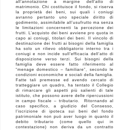
all’annotazione a margine dell’atto di
matrimonio. Chi costituisce il fondo, si riserva
la proprietà dei beni, sui quali i coniugi
avranno pertanto uno speciale diritto di
godimento, assimilabile all’usufrutto ma senza
le limitazioni concernenti la percezione dei
frutti. L’acquisto dei beni avviene pro quota in
capo ai coniugi, titolari dei beni. Il vincolo di
destinazione dei frutti ai bisogni della famiglia
ha solo un rilievo obbligatorio interno tra i
coniugi e non incide sull’efficacia dell’atto di
disposizione verso terzi. Sui bisogni della
famiglia deve essere fatto riferimento al
“menage domestico – familiare”, secondo le
condizioni economiche e sociali della famiglia.
Fatte tali premesse ed avendo cercato di
tratteggiare un quadro, ha tentato il Collegio
di rimarcare gli aspetti più salienti di tale
istituto, che possono avere delle ripercussioni
in campo fiscale – tributario. Ritornando al
caso specifico, a giudizio del Consesso,
l’iscrizione di ipoteca sui beni del fondo
patrimoniale non può aver luogo in quanto il
debito tributario (come quello qui in
contestazione) non deriva da un contratto