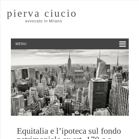
pierva ciucio
avvocato in Milano
MENU
Equitalia e l’ipoteca sul fondo