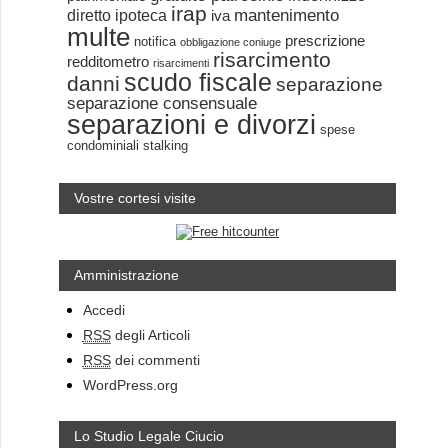
irap
mantenimento
diretto
ipoteca
iva
multe
prescrizione
notifica
obbligazione coniuge
risarcimento
redditometro
risarcimenti
scudo fiscale
danni
separazione
separazione consensuale
separazioni e divorzi
spese
condominiali
stalking
Vostre cortesi visite
Amministrazione
Accedi
RSS
degli Articoli
RSS
dei commenti
WordPress.org
Lo Studio Legale Ciucio