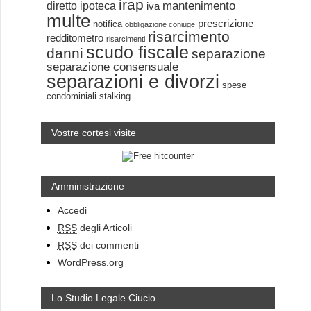
irap
mantenimento
diretto
ipoteca
iva
multe
prescrizione
notifica
obbligazione coniuge
risarcimento
redditometro
risarcimenti
scudo fiscale
danni
separazione
separazione consensuale
separazioni e divorzi
spese
condominiali
stalking
Vostre cortesi visite
Amministrazione
Accedi
RSS
degli Articoli
RSS
dei commenti
WordPress.org
Lo Studio Legale Ciucio