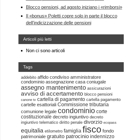
Blocco pensioni, ad agosto iniziano i «rimborsi»
Il «bonus» Poletti copre solo in parte il blocco
dell’indicizzazione delle pensioni
Articoli più letti
Non ci sono articoli
Tags
affido condiviso
amministratore
addebito
condominio
assegnazione casa coniugale
assegno mantenimento
assicurazioni
avviso di accertamento
blocco pensioni
cartella di pagamento
cartella pagamento
canone tv
Commissione tributaria
cartelle esattoriali
condominio
corte
comunione legale
costituzionale
decreto ingiuntivo
decreto
divorzio
ingiuntivo telematico
diritto penale
ecopass
fisco
equitalia
famiglia
fondo
etilometro
gratuito patrocinio
indennizzo
patrimoniale