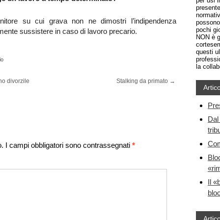
per usi 
presente
normativ
nitore su cui grava non ne dimostri l’indipendenza
possono 
pochi gio
ente sussistere in caso di lavoro precario.
NON è gr
cortesem
questi u
professi
io
la colla
o divorzile
Stalking da primato
→
Artico
Pre
Dal 
trib
Com
o.
I campi obbligatori sono contrassegnati
*
Blo
«ri
Il «
bloc
Artico