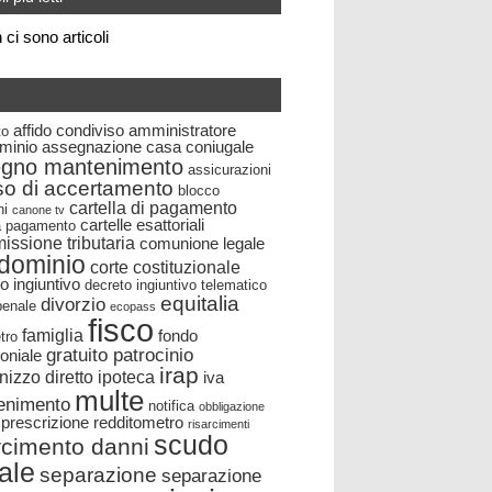
ci sono articoli
affido condiviso
amministratore
to
minio
assegnazione casa coniugale
egno mantenimento
assicurazioni
so di accertamento
blocco
cartella di pagamento
ni
canone tv
cartelle esattoriali
la pagamento
ssione tributaria
comunione legale
dominio
corte costituzionale
o ingiuntivo
decreto ingiuntivo telematico
equitalia
divorzio
 penale
ecopass
fisco
famiglia
fondo
tro
gratuito patrocinio
oniale
irap
nizzo diretto
ipoteca
iva
multe
enimento
notifica
obbligazione
prescrizione
redditometro
risarcimenti
scudo
rcimento danni
cale
separazione
separazione