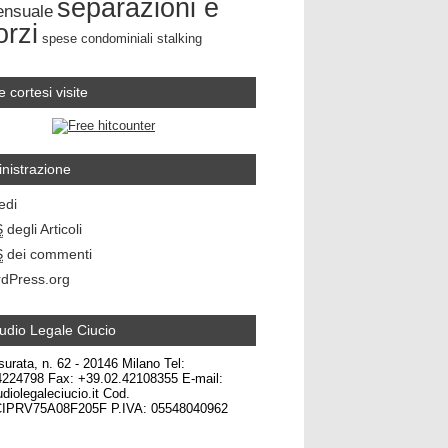
separazioni e
ensuale
orzi
spese condominiali
stalking
e cortesi visite
nistrazione
edi
S
degli Articoli
S
dei commenti
dPress.org
udio Legale Ciucio
surata, n. 62 - 20146 Milano Tel:
4224798 Fax: +39.02.42108355 E-mail:
diolegaleciucio.it Cod.
CIPRV75A08F205F P.IVA: 05548040962