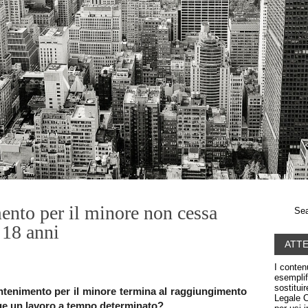
ento per il minore non cessa
Sea
 18 anni
ATT
I conten
esemplif
sostitui
antenimento per il minore termina al raggiungimento
Legale C
lge un lavoro a tempo determinato?