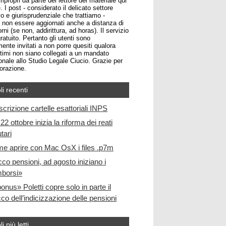
impropri da parte del lettore del materiale qui
. I post - considerato il delicato settore
o e giurisprudenziale che trattiamo -
non essere aggiornati anche a distanza di
rni (se non, addirittura, ad horas). Il servizio
atuito. Pertanto gli utenti sono
ente invitati a non porre quesiti qualora
ltimi non siano collegati a un mandato
onale allo Studio Legale Ciucio. Grazie per
borazione.
li recenti
scrizione cartelle esattoriali INPS
22 ottobre inizia la riforma dei reati
utari
e aprire con Mac OsX i files .p7m
cco pensioni, ad agosto iniziano i
mborsi»
bonus» Poletti copre solo in parte il
co dell’indicizzazione delle pensioni
li più letti