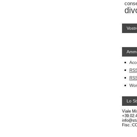
cons
div
Vostr
Ammi
Acc
RS
RS
Wor
Lo St
Viale Mi
+39.02.
info@stu
Fisc.:C