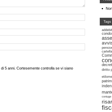
Non 
Tags
addebi
condo
ass
avvi
pensio
cartel
Commi
con
decret
di 5 anni. Cortesemente controlla se vi siano
diritto
etilome
patrim
inden
mant
coniuge
risa
fis