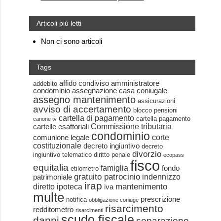
Articoli più letti
Non ci sono articoli
Tags
affido condiviso
amministratore
addebito
condominio
assegnazione casa coniugale
assegno mantenimento
assicurazioni
avviso di accertamento
blocco pensioni
cartella di pagamento
cartella pagamento
canone tv
Commissione tributaria
cartelle esattoriali
condominio
corte
comunione legale
costituzionale
decreto ingiuntivo
decreto
divorzio
ingiuntivo telematico
diritto penale
ecopass
fisco
equitalia
famiglia
fondo
etilometro
gratuito patrocinio
indennizzo
patrimoniale
irap
mantenimento
diretto
ipoteca
iva
multe
prescrizione
notifica
obbligazione coniuge
risarcimento
redditometro
risarcimenti
scudo fiscale
danni
separazione