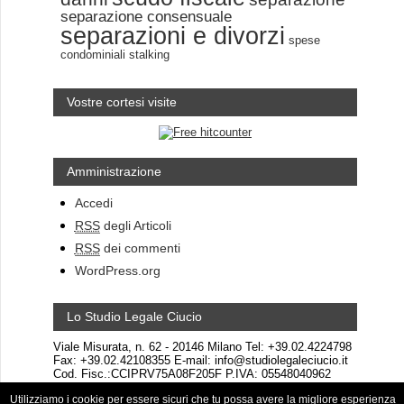
separazione consensuale
separazioni e divorzi
spese
condominiali
stalking
Vostre cortesi visite
Amministrazione
Accedi
RSS
degli Articoli
RSS
dei commenti
WordPress.org
Lo Studio Legale Ciucio
Viale Misurata, n. 62 - 20146 Milano Tel: +39.02.4224798
Fax: +39.02.42108355 E-mail: info@studiolegaleciucio.it
Cod. Fisc.:CCIPRV75A08F205F P.IVA: 05548040962
Utilizziamo i cookie per essere sicuri che tu possa avere la migliore esperienza