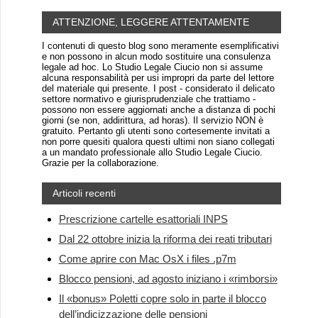
ATTENZIONE, LEGGERE ATTENTAMENTE
I contenuti di questo blog sono meramente esemplificativi
e non possono in alcun modo sostituire una consulenza
legale ad hoc. Lo Studio Legale Ciucio non si assume
alcuna responsabilità per usi impropri da parte del lettore
del materiale qui presente. I post - considerato il delicato
settore normativo e giurisprudenziale che trattiamo -
possono non essere aggiornati anche a distanza di pochi
giorni (se non, addirittura, ad horas). Il servizio NON è
gratuito. Pertanto gli utenti sono cortesemente invitati a
non porre quesiti qualora questi ultimi non siano collegati
a un mandato professionale allo Studio Legale Ciucio.
Grazie per la collaborazione.
Articoli recenti
Prescrizione cartelle esattoriali INPS
Dal 22 ottobre inizia la riforma dei reati tributari
Come aprire con Mac OsX i files .p7m
Blocco pensioni, ad agosto iniziano i «rimborsi»
Il «bonus» Poletti copre solo in parte il blocco
dell’indicizzazione delle pensioni