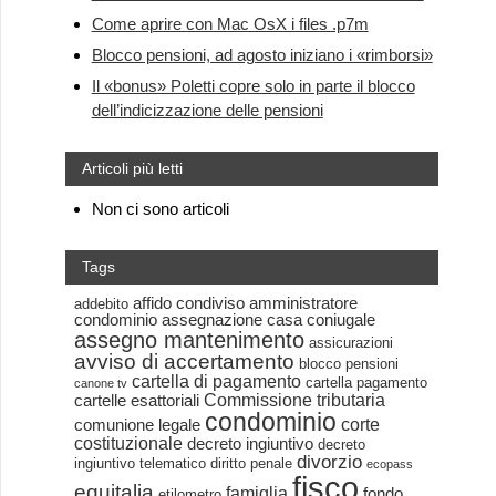
Come aprire con Mac OsX i files .p7m
Blocco pensioni, ad agosto iniziano i «rimborsi»
Il «bonus» Poletti copre solo in parte il blocco
dell’indicizzazione delle pensioni
Articoli più letti
Non ci sono articoli
Tags
affido condiviso
amministratore
addebito
condominio
assegnazione casa coniugale
assegno mantenimento
assicurazioni
avviso di accertamento
blocco pensioni
cartella di pagamento
cartella pagamento
canone tv
Commissione tributaria
cartelle esattoriali
condominio
corte
comunione legale
costituzionale
decreto ingiuntivo
decreto
divorzio
ingiuntivo telematico
diritto penale
ecopass
fisco
equitalia
famiglia
fondo
etilometro