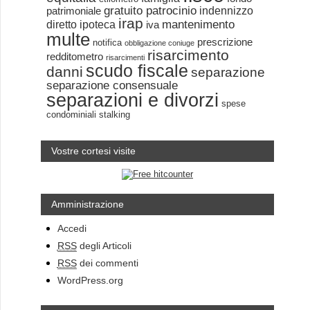
gratuito patrocinio
indennizzo
patrimoniale
irap
mantenimento
diretto
ipoteca
iva
multe
prescrizione
notifica
obbligazione coniuge
risarcimento
redditometro
risarcimenti
scudo fiscale
danni
separazione
separazione consensuale
separazioni e divorzi
spese
condominiali
stalking
Vostre cortesi visite
Amministrazione
Accedi
RSS
degli Articoli
RSS
dei commenti
WordPress.org