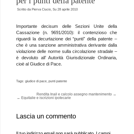
per i punti della patente
Scritto da
Pierva Ciucio
, Su
28 aprile 2010
Importante decisum delle Sezioni Unite della
Cassazione (n. 9691/2010): il contenzioso che
riguardi la decurtazione dei “punti” della patente –
che è una sanzione amministrativa derivante dalla
violazione delle norme sulla circolazione stradale –
è devoluto all’ Autorità Giurisdizionale Ordinaria,
cioè al Giudice di Pace.
Tags:
giudice di pace
,
punti patente
Rendita Inail e calcolo assegno mantenimento
→
←
Equitalie e iscrizioni ipotecarie
Lascia un commento
Il tuo indirizzo email non sarà pubblicato.
I campi