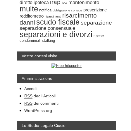
irap
mantenimento
diretto
ipoteca
iva
multe
prescrizione
notifica
obbligazione coniuge
risarcimento
redditometro
risarcimenti
scudo fiscale
danni
separazione
separazione consensuale
separazioni e divorzi
spese
condominiali
stalking
Vostre cortesi visite
Amministrazione
Accedi
RSS
degli Articoli
RSS
dei commenti
WordPress.org
Lo Studio Legale Ciucio