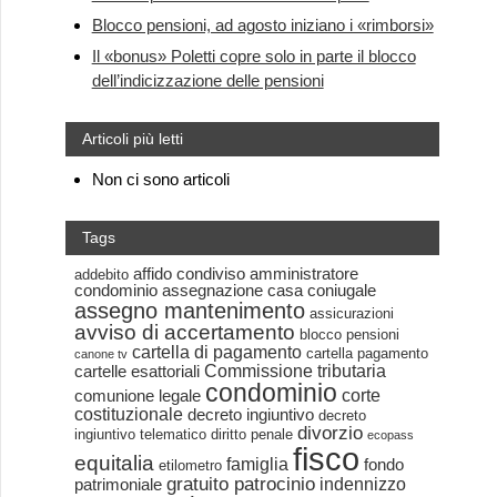
Blocco pensioni, ad agosto iniziano i «rimborsi»
Il «bonus» Poletti copre solo in parte il blocco
dell’indicizzazione delle pensioni
Articoli più letti
Non ci sono articoli
Tags
affido condiviso
amministratore
addebito
condominio
assegnazione casa coniugale
assegno mantenimento
assicurazioni
avviso di accertamento
blocco pensioni
cartella di pagamento
cartella pagamento
canone tv
Commissione tributaria
cartelle esattoriali
condominio
corte
comunione legale
costituzionale
decreto ingiuntivo
decreto
divorzio
ingiuntivo telematico
diritto penale
ecopass
fisco
equitalia
famiglia
fondo
etilometro
gratuito patrocinio
indennizzo
patrimoniale