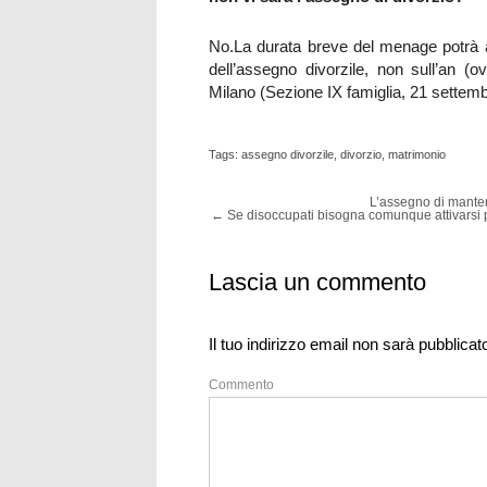
No.La durata breve del menage potrà a
dell’assegno divorzile, non sull’an (o
Milano (Sezione IX famiglia, 21 settemb
Tags:
assegno divorzile
,
divorzio
,
matrimonio
L’assegno di mante
←
Se disoccupati bisogna comunque attivarsi 
Lascia un commento
Il tuo indirizzo email non sarà pubblicat
Commento