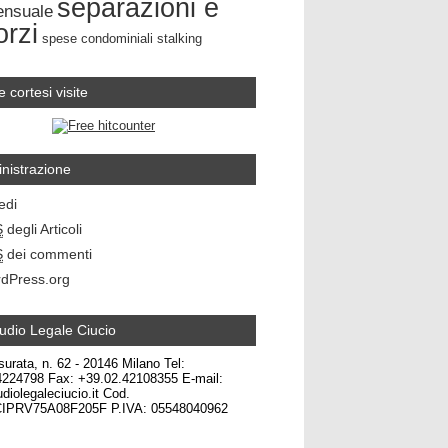
separazioni e
ensuale
orzi
spese condominiali
stalking
e cortesi visite
nistrazione
edi
S
degli Articoli
S
dei commenti
dPress.org
udio Legale Ciucio
surata, n. 62 - 20146 Milano Tel:
4224798 Fax: +39.02.42108355 E-mail:
diolegaleciucio.it Cod.
CIPRV75A08F205F P.IVA: 05548040962