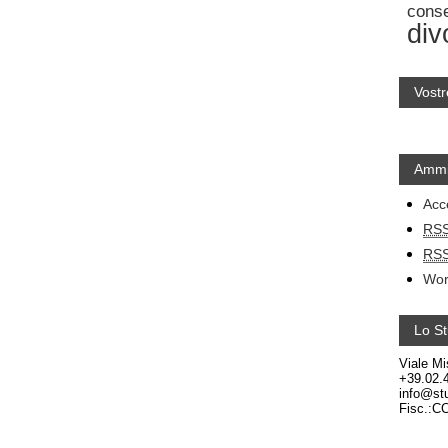
cons
div
Vostr
Ammi
Acc
RS
RS
Wor
Lo St
Viale Mi
+39.02.
info@stu
Fisc.:C