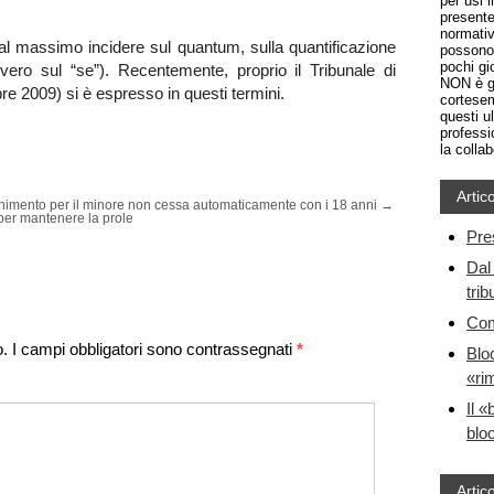
per usi 
presente
normativ
l massimo incidere sul quantum, sulla quantificazione
possono 
pochi gio
vvero sul “se”). Recentemente, proprio il Tribunale di
NON è gr
re 2009) si è espresso in questi termini.
cortesem
questi u
professi
la colla
Artico
nimento per il minore non cessa automaticamente con i 18 anni
→
per mantenere la prole
Pre
Dal 
trib
Com
o.
I campi obbligatori sono contrassegnati
*
Blo
«ri
Il «
bloc
Artico