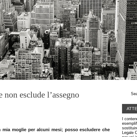
e non esclude l’assegno
Sea
ATT
I conten
esemplif
sostitui
n mia moglie per alcuni mesi; posso escludere che
Legale C