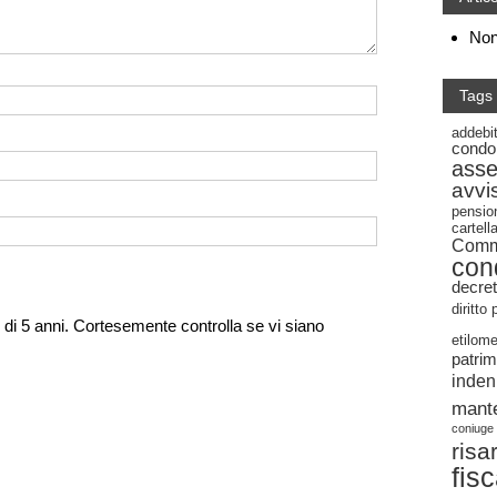
Non 
Tags
addebi
condo
ass
avvi
pensio
cartel
Commi
con
decret
diritto
di 5 anni. Cortesemente controlla se vi siano
etilome
patrim
inden
mant
coniuge
risa
fis