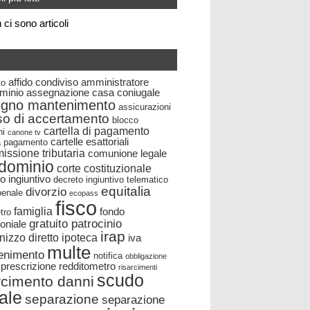
ci sono articoli
affido condiviso
amministratore
to
minio
assegnazione casa coniugale
egno mantenimento
assicurazioni
so di accertamento
blocco
cartella di pagamento
ni
canone tv
cartelle esattoriali
la pagamento
ssione tributaria
comunione legale
dominio
corte costituzionale
o ingiuntivo
decreto ingiuntivo telematico
equitalia
divorzio
 penale
ecopass
fisco
famiglia
fondo
tro
gratuito patrocinio
oniale
irap
nizzo diretto
ipoteca
iva
multe
enimento
notifica
obbligazione
prescrizione
redditometro
risarcimenti
scudo
rcimento danni
cale
separazione
separazione