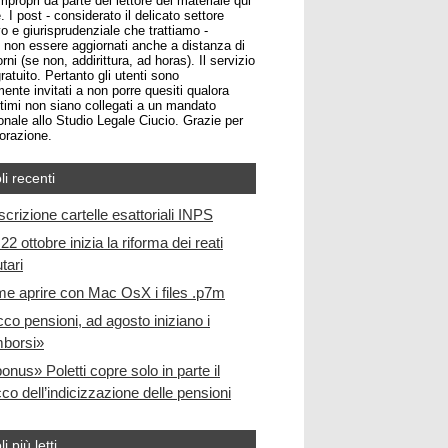
impropri da parte del lettore del materiale qui
. I post - considerato il delicato settore
o e giurisprudenziale che trattiamo -
non essere aggiornati anche a distanza di
rni (se non, addirittura, ad horas). Il servizio
atuito. Pertanto gli utenti sono
ente invitati a non porre quesiti qualora
ltimi non siano collegati a un mandato
onale allo Studio Legale Ciucio. Grazie per
borazione.
li recenti
scrizione cartelle esattoriali INPS
22 ottobre inizia la riforma dei reati
utari
e aprire con Mac OsX i files .p7m
cco pensioni, ad agosto iniziano i
mborsi»
bonus» Poletti copre solo in parte il
co dell’indicizzazione delle pensioni
li più letti