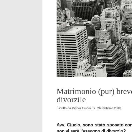
Matrimonio (pur) brev
divorzile
Scritto da
Pierva Ciucio
, Su
26 febbraio 2010
Avv. Ciucio, sono stato sposato co
non vi sarà l’assegno di divorzio?