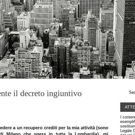
nte il decreto ingiuntivo
Sea
ATT
I conten
esemplif
sostitui
dere a un recupero crediti per la mia attività (sono
Legale C
di Milano che opera in tutta la Lombardia), mi