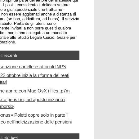
impropri da parte del lettore del materiale qui
. I post - considerato il delicato settore
o e giurisprudenziale che trattiamo -
non essere aggiornati anche a distanza di
rni (se non, addirittura, ad horas). Il servizio
atuito. Pertanto gli utenti sono
ente invitati a non porre quesiti qualora
ltimi non siano collegati a un mandato
onale allo Studio Legale Ciucio. Grazie per
borazione.
li recenti
scrizione cartelle esattoriali INPS
22 ottobre inizia la riforma dei reati
utari
e aprire con Mac OsX i files .p7m
cco pensioni, ad agosto iniziano i
mborsi»
bonus» Poletti copre solo in parte il
co dell’indicizzazione delle pensioni
li più letti