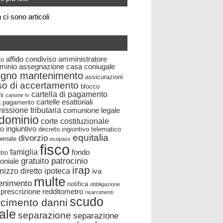
ci sono articoli
affido condiviso
amministratore
to
minio
assegnazione casa coniugale
egno mantenimento
assicurazioni
so di accertamento
blocco
cartella di pagamento
ni
canone tv
cartelle esattoriali
la pagamento
ssione tributaria
comunione legale
dominio
corte costituzionale
o ingiuntivo
decreto ingiuntivo telematico
equitalia
divorzio
 penale
ecopass
fisco
famiglia
fondo
tro
gratuito patrocinio
oniale
irap
nizzo diretto
ipoteca
iva
multe
enimento
notifica
obbligazione
prescrizione
redditometro
risarcimenti
scudo
rcimento danni
cale
separazione
separazione