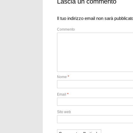
Lascia un commento
Il tuo indirizzo email non sarà pubblicat
Commento
Nome
*
Email
*
Sito web