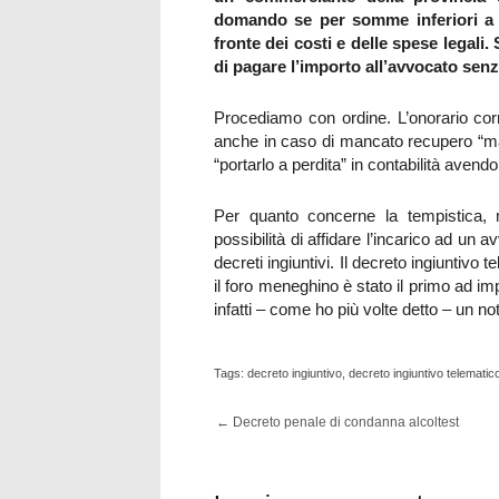
domando se per somme inferiori a 5
fronte dei costi e delle spese legali
di pagare l’importo all’avvocato senz
Procediamo con ordine. L’onorario corri
anche in caso di mancato recupero “mat
“portarlo a perdita” in contabilità ave
Per quanto concerne la tempistica, mi
possibilità di affidare l’incarico ad un 
decreti ingiuntivi. Il decreto ingiuntivo
il foro meneghino è stato il primo ad i
infatti – come ho più volte detto – un n
Tags:
decreto ingiuntivo
,
decreto ingiuntivo telematic
←
Decreto penale di condanna alcoltest