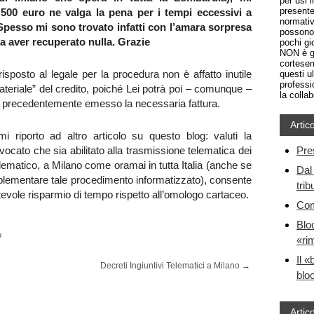
per usi 
presente
00 euro ne valga la pena per i tempi eccessivi a
normativ
. Spesso mi sono trovato infatti con l’amara sorpresa
possono 
a aver recuperato nulla. Grazie
pochi gio
NON è gr
cortesem
sposto al legale per la procedura non è affatto inutile
questi u
professi
eriale” del credito, poiché Lei potrà poi – comunque –
la colla
ndo precedentemente emesso la necessaria fattura.
Artico
 riporto ad altro articolo su questo blog: valuti la
avvocato che sia abilitato alla trasmissione telematica dei
Pre
 telematico, a Milano come oramai in tutta Italia (anche se
Dal 
mplementare tale procedimento informatizzato), consente
trib
otevole risparmio di tempo rispetto all’omologo cartaceo.
Com
Blo
o
«ri
Il «
Decreti Ingiuntivi Telematici a Milano
→
bloc
Artico