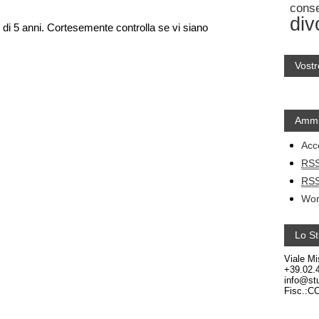
cons
div
di 5 anni. Cortesemente controlla se vi siano
Vostr
Ammi
Acc
RS
RS
Wor
Lo St
Viale Mi
+39.02.
info@stu
Fisc.:C