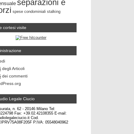
separazioni e
ensuale
orzi
spese condominiali
stalking
e cortesi visite
nistrazione
edi
S
degli Articoli
S
dei commenti
dPress.org
udio Legale Ciucio
surata, n. 62 - 20146 Milano Tel:
4224798 Fax: +39.02.42108355 E-mail:
diolegaleciucio.it Cod.
CIPRV75A08F205F P.IVA: 05548040962