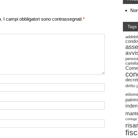
Non 
o.
I campi obbligatori sono contrassegnati
*
Tags
addebi
condo
ass
avvi
pensio
cartel
Commi
con
decret
diritto
etilome
patrim
inden
mant
coniuge
risa
fis