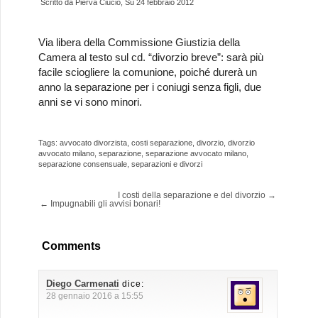
Scritto da
Pierva Ciucio
, Su
24 febbraio 2012
Via libera della Commissione Giustizia della
Camera al testo sul cd. “divorzio breve”: sarà più
facile sciogliere la comunione, poiché durerà un
anno la separazione per i coniugi senza figli, due
anni se vi sono minori.
Tags:
avvocato divorzista
,
costi separazione
,
divorzio
,
divorzio
avvocato milano
,
separazione
,
separazione avvocato milano
,
separazione consensuale
,
separazioni e divorzi
I costi della separazione e del divorzio
→
←
Impugnabili gli avvisi bonari!
Comments
Diego Carmenati
dice:
28 gennaio 2016 a 15:55