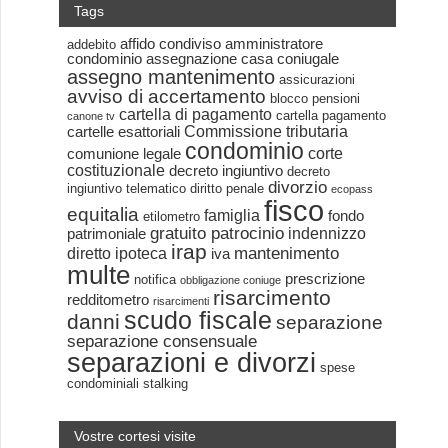
Tags
affido condiviso
amministratore
addebito
condominio
assegnazione casa coniugale
assegno mantenimento
assicurazioni
avviso di accertamento
blocco pensioni
cartella di pagamento
cartella pagamento
canone tv
Commissione tributaria
cartelle esattoriali
condominio
corte
comunione legale
costituzionale
decreto ingiuntivo
decreto
divorzio
ingiuntivo telematico
diritto penale
ecopass
fisco
equitalia
famiglia
fondo
etilometro
gratuito patrocinio
indennizzo
patrimoniale
irap
mantenimento
diretto
ipoteca
iva
multe
prescrizione
notifica
obbligazione coniuge
risarcimento
redditometro
risarcimenti
scudo fiscale
danni
separazione
separazione consensuale
separazioni e divorzi
spese
condominiali
stalking
Vostre cortesi visite