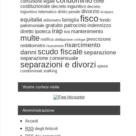
condominio
corte
comunione legale
costituzionale
decreto ingiuntivo
decreto
divorzio
ingiuntivo telematico
diritto penale
ecopass
fisco
equitalia
famiglia
fondo
etilometro
gratuito patrocinio
indennizzo
patrimoniale
irap
mantenimento
diretto
ipoteca
iva
multe
prescrizione
notifica
obbligazione coniuge
risarcimento
redditometro
risarcimenti
scudo fiscale
danni
separazione
separazione consensuale
separazioni e divorzi
spese
condominiali
stalking
Vostre cortesi visite
Amministrazione
Accedi
RSS
degli Articoli