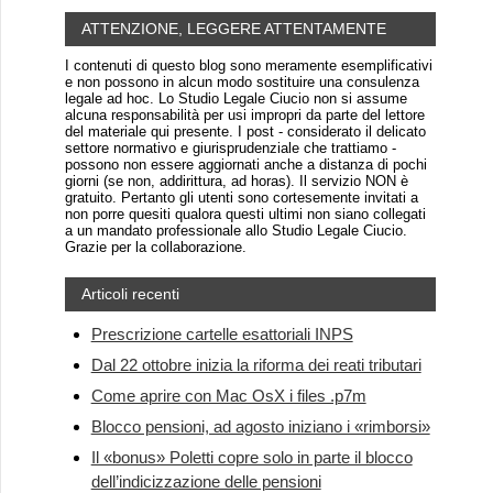
ATTENZIONE, LEGGERE ATTENTAMENTE
I contenuti di questo blog sono meramente esemplificativi
e non possono in alcun modo sostituire una consulenza
legale ad hoc. Lo Studio Legale Ciucio non si assume
alcuna responsabilità per usi impropri da parte del lettore
del materiale qui presente. I post - considerato il delicato
settore normativo e giurisprudenziale che trattiamo -
possono non essere aggiornati anche a distanza di pochi
giorni (se non, addirittura, ad horas). Il servizio NON è
gratuito. Pertanto gli utenti sono cortesemente invitati a
non porre quesiti qualora questi ultimi non siano collegati
a un mandato professionale allo Studio Legale Ciucio.
Grazie per la collaborazione.
Articoli recenti
Prescrizione cartelle esattoriali INPS
Dal 22 ottobre inizia la riforma dei reati tributari
Come aprire con Mac OsX i files .p7m
Blocco pensioni, ad agosto iniziano i «rimborsi»
Il «bonus» Poletti copre solo in parte il blocco
dell’indicizzazione delle pensioni