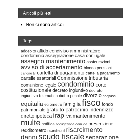
Articoli più letti
Non ci sono articoli
Tags
affido condiviso
amministratore
addebito
condominio
assegnazione casa coniugale
assegno mantenimento
assicurazioni
avviso di accertamento
blocco pensioni
cartella di pagamento
cartella pagamento
canone tv
Commissione tributaria
cartelle esattoriali
condominio
corte
comunione legale
costituzionale
decreto ingiuntivo
decreto
divorzio
ingiuntivo telematico
diritto penale
ecopass
fisco
equitalia
famiglia
fondo
etilometro
gratuito patrocinio
indennizzo
patrimoniale
irap
mantenimento
diretto
ipoteca
iva
multe
prescrizione
notifica
obbligazione coniuge
risarcimento
redditometro
risarcimenti
scudo fiscale
danni
separazione