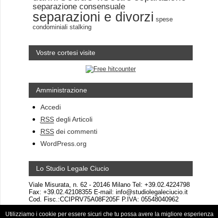
separazione consensuale
separazioni e divorzi
spese
condominiali
stalking
Vostre cortesi visite
Amministrazione
Accedi
RSS
degli Articoli
RSS
dei commenti
WordPress.org
Lo Studio Legale Ciucio
Viale Misurata, n. 62 - 20146 Milano Tel: +39.02.4224798
Fax: +39.02.42108355 E-mail: info@studiolegaleciucio.it
Cod. Fisc.:CCIPRV75A08F205F P.IVA: 05548040962
Utilizziamo i cookie per essere sicuri che tu possa avere la migliore esperienza