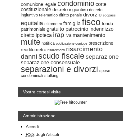
condominio
corte
comunione legale
costituzionale
decreto ingiuntivo
decreto
divorzio
ingiuntivo telematico
diritto penale
ecopass
fisco
equitalia
famiglia
fondo
etilometro
gratuito patrocinio
indennizzo
patrimoniale
irap
mantenimento
diretto
ipoteca
iva
multe
prescrizione
notifica
obbligazione coniuge
risarcimento
redditometro
risarcimenti
scudo fiscale
danni
separazione
separazione consensuale
separazioni e divorzi
spese
condominiali
stalking
Vostre cortesi visite
Amministrazione
Accedi
RSS
degli Articoli