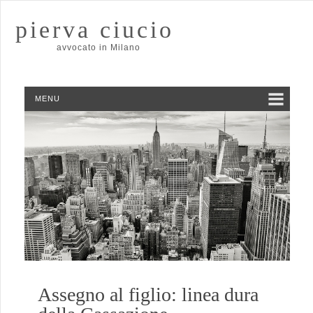
pierva ciucio
avvocato in Milano
MENU
Assegno al figlio: linea dura