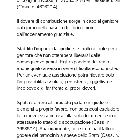
di congiunti (Cass. n. 27989/14) o enti assistenziali
(Cass. n. 46060/14).
Il dovere di contribuzione sorge in capo al genitore
dal giorno della nascita del figlio e non
dall’accertamento giudiziale.
Stabilito l’importo dal giudice, è molto difficile per il
genitore che non ottempera liberarsi dalle
conseguenze penali. Egli risponderà del reato
anche qualora versi in serie difficoltà economiche.
Per un’eventuale assoluzione potrà rilevare solo
l’impossibilità assoluta, persistente, oggettiva e
incolpevole di far fronte ai propri doveri.
Spetta sempre all’imputato portare in giudizio
elementi a proprio favore, non potendosi escludere
la colpevolezza in base alla sola documentazione
attestante lo stato di disoccupazione (Cass. n.
36636/14). Analogamente, non scrimina il fatto di
godere del patrocinio a spese dello Stato (Cass. n.