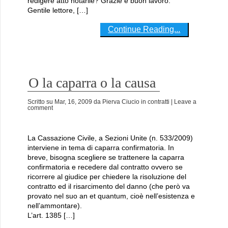
redigere atto notarile? Grazie e buon lavoro.
Gentile lettore, […]
Continue Reading...
O la caparra o la causa
Scritto su
Mar, 16, 2009
da
Pierva Ciucio
in
contratti
| Leave a
comment
La Cassazione Civile, a Sezioni Unite (n. 533/2009)
interviene in tema di caparra confirmatoria. In
breve, bisogna scegliere se trattenere la caparra
confirmatoria e recedere dal contratto ovvero se
ricorrere al giudice per chiedere la risoluzione del
contratto ed il risarcimento del danno (che però va
provato nel suo an et quantum, cioè nell’esistenza e
nell’ammontare).
L’art. 1385 […]