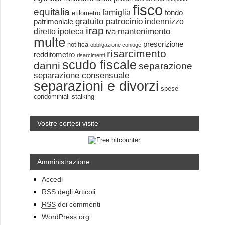
fisco
equitalia
famiglia
fondo
etilometro
gratuito patrocinio
indennizzo
patrimoniale
irap
mantenimento
diretto
ipoteca
iva
multe
prescrizione
notifica
obbligazione coniuge
risarcimento
redditometro
risarcimenti
scudo fiscale
danni
separazione
separazione consensuale
separazioni e divorzi
spese
condominiali
stalking
Vostre cortesi visite
Amministrazione
Accedi
RSS
degli Articoli
RSS
dei commenti
WordPress.org