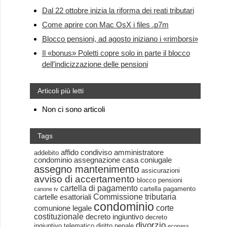
Dal 22 ottobre inizia la riforma dei reati tributari
Come aprire con Mac OsX i files .p7m
Blocco pensioni, ad agosto iniziano i «rimborsi»
Il «bonus» Poletti copre solo in parte il blocco
dell’indicizzazione delle pensioni
Articoli più letti
Non ci sono articoli
Tags
affido condiviso
amministratore
addebito
condominio
assegnazione casa coniugale
assegno mantenimento
assicurazioni
avviso di accertamento
blocco pensioni
cartella di pagamento
cartella pagamento
canone tv
Commissione tributaria
cartelle esattoriali
condominio
corte
comunione legale
costituzionale
decreto ingiuntivo
decreto
divorzio
ingiuntivo telematico
diritto penale
ecopass