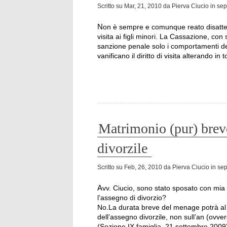
Scritto su
Mar, 21, 2010
da
Pierva Ciucio
in
sep
Non è sempre e comunque reato disattendere i provvedimenti del giudice in tema di diritto di
visita ai figli minori. La Cassazione, c
sanzione penale solo i comportamenti del 
vanificano il diritto di visita alterando in 
Matrimonio (pur) brev
divorzile
Scritto su
Feb, 26, 2010
da
Pierva Ciucio
in
sep
Avv. Ciucio, sono stato sposato con mia moglie per alcuni mesi; posso escludere che non vi sarà
l’assegno di divorzio?
No.La durata breve del menage potrà al 
dell’assegno divorzile, non sull’an (ovve
(Sezione IX famiglia, 21 settembre 2009)