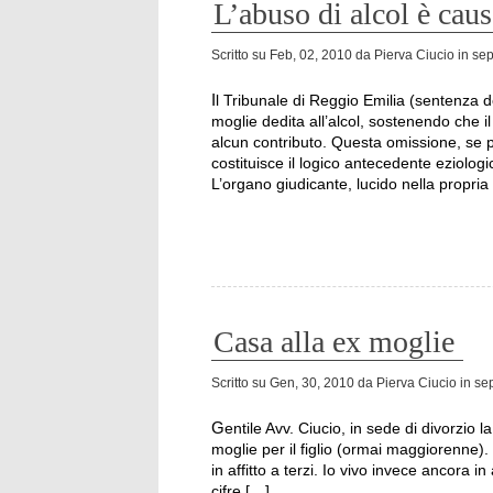
L’abuso di alcol è caus
Scritto su
Feb, 02, 2010
da
Pierva Ciucio
in
sep
Il Tribunale di Reggio Emilia (sentenza del 10 dicembre 2009) ha addebitato la separazione alla
moglie dedita all’alcol, sostenendo che 
alcun contributo. Questa omissione, se p
costituisce il logico antecedente eziologi
L’organo giudicante, lucido nella propria
Casa alla ex moglie
Scritto su
Gen, 30, 2010
da
Pierva Ciucio
in
sep
Gentile Avv. Ciucio, in sede di divorzio la mia casa (ex coniugale) è stata assegnata alla mia ex
moglie per il figlio (ormai maggiorenne).
in affitto a terzi. Io vivo invece ancora 
cifre […]