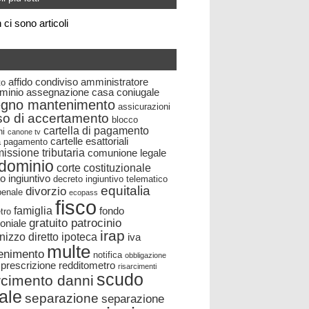
ci sono articoli
affido condiviso
amministratore
to
minio
assegnazione casa coniugale
egno mantenimento
assicurazioni
so di accertamento
blocco
cartella di pagamento
ni
canone tv
cartelle esattoriali
la pagamento
ssione tributaria
comunione legale
dominio
corte costituzionale
o ingiuntivo
decreto ingiuntivo telematico
equitalia
divorzio
 penale
ecopass
fisco
famiglia
fondo
tro
gratuito patrocinio
oniale
irap
nizzo diretto
ipoteca
iva
multe
enimento
notifica
obbligazione
prescrizione
redditometro
risarcimenti
scudo
rcimento danni
cale
separazione
separazione