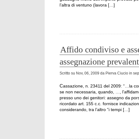
l’altra di ventuno (lavora […]
Affido condiviso e ass
assegnazione prevalen
Scritto su
Nov, 06, 2009
da
Pierva Ciucio
in
sep
Cassazione, n. 23411 del 2009: “…la corresponsione di assegno si riveli quantomeno opportuna,
se non necessaria, quando, …, l’affida
presso uno dei genitori: assegno da porsi 
ricordato art. 155 c.c. fornisce indicazio
considerando, tra l’altro “i tempi […]