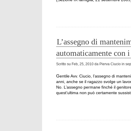
L’assegno di mantenim
automaticamente con i
Scritto su
Feb, 25, 2010
da
Pierva Ciucio
in
sep
Gentile Avv. Ciucio, l’assegno di mantenimento per il minore termina al raggiungimento dei 18
anni, anche se il ragazzo svolge un lav
No. L’assegno permane finché il genitor
quest’ultima non può certamente sussiste