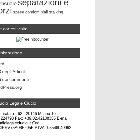
separazioni e
ensuale
orzi
spese condominiali
stalking
e cortesi visite
nistrazione
edi
S
degli Articoli
S
dei commenti
dPress.org
udio Legale Ciucio
surata, n. 62 - 20146 Milano Tel:
4224798 Fax: +39.02.42108355 E-mail:
diolegaleciucio.it Cod.
CIPRV75A08F205F P.IVA: 05548040962