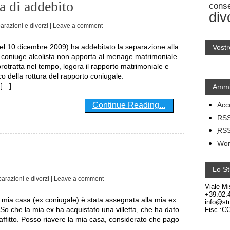
a di addebito
cons
div
arazioni e divorzi
| Leave a comment
Vostr
il coniuge alcolista non apporta al menage matrimoniale
rotratta nel tempo, logora il rapporto matrimoniale e
co della rottura del rapporto coniugale.
 […]
Ammi
Continue Reading...
Acc
RS
RS
Wor
Lo St
arazioni e divorzi
| Leave a comment
Viale Mi
+39.02.
info@stu
 So che la mia ex ha acquistato una villetta, che ha dato
Fisc.:C
in affitto. Posso riavere la mia casa, considerato che pago