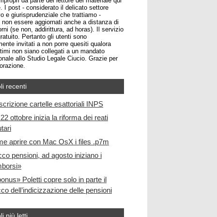
impropri da parte del lettore del materiale qui
. I post - considerato il delicato settore
o e giurisprudenziale che trattiamo -
non essere aggiornati anche a distanza di
rni (se non, addirittura, ad horas). Il servizio
atuito. Pertanto gli utenti sono
ente invitati a non porre quesiti qualora
ltimi non siano collegati a un mandato
onale allo Studio Legale Ciucio. Grazie per
borazione.
li recenti
scrizione cartelle esattoriali INPS
22 ottobre inizia la riforma dei reati
utari
e aprire con Mac OsX i files .p7m
cco pensioni, ad agosto iniziano i
mborsi»
bonus» Poletti copre solo in parte il
co dell’indicizzazione delle pensioni
li più letti