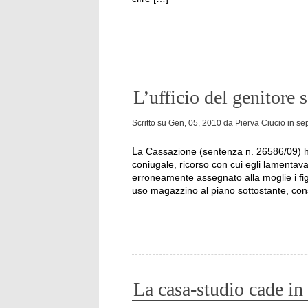
L’ufficio del genitore s
Scritto su
Gen, 05, 2010
da
Pierva Ciucio
in
sep
La Cassazione (sentenza n. 26586/09) ha respinto il ricorso di un imprenditore lombardo in crisi
coniugale, ricorso con cui egli lamentava
erroneamente assegnato alla moglie i figl
uso magazzino al piano sottostante, con
La casa-studio cade i