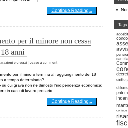
Non 
Continue Reading...
Tags
addebi
condo
ento per il minore non cessa
ass
avvi
 18 anni
pensio
cartel
arazioni e divorzi
| Leave a comment
Commi
con
decret
oro a tempo determinato?
diritto
e su cui grava non ne dimostri l’indipendenza economica;
etilome
re in caso di lavoro precario.
patrim
inden
Continue Reading...
mant
coniuge
risa
fis