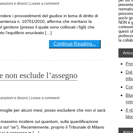
per usi 
arazioni e divorzi
| Leave a comment
presente
normativ
possono 
pochi gio
on sentenza n. 10701/2010, afferma che meritano la
NON è gr
genitore (presso il quale sono collocati i figli) che
cortesem
questi u
toto l’equilibrio enucleato […]
professi
la colla
Continue Reading...
Artico
Pre
Dal 
e non esclude l’assegno
trib
Com
Blo
arazioni e divorzi
| Leave a comment
«ri
Il «
bloc
massimo incidere sul quantum, sulla quantificazione
ro sul “se”). Recentemente, proprio il Tribunale di Milano
Artico
 si è espresso in […]