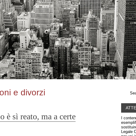
oni e divorzi
Sea
ATT
io è sì reato, ma a certe
I conten
esemplif
sostitui
Legale C