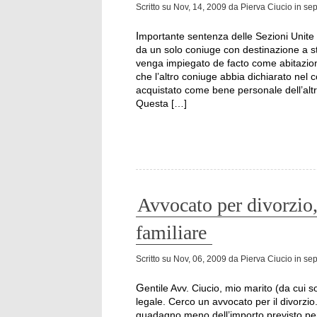
Scritto su
Nov, 14, 2009
da
Pierva Ciucio
in
sep
Importante sentenza delle Sezioni Unite della Cassazione (n. 22755/2009): l’immobile acquistato
da un solo coniuge con destinazione a s
venga impiegato de facto come abitazion
che l’altro coniuge abbia dichiarato nel
acquistato come bene personale dell’altr
Questa […]
Avvocato per divorzio,
familiare
Scritto su
Nov, 06, 2009
da
Pierva Ciucio
in
sep
Gentile Avv. Ciucio, mio marito (da cui sono separata) mi ha fatto inviare una lettera dal proprio
legale. Cerco un avvocato per il divorzio
guadagno meno dell’importo previsto per il